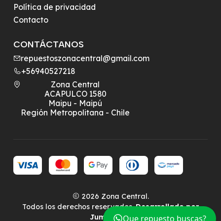
Política de privacidad
Contacto
CONTÁCTANOS
repuestoszonacentral@gmail.com
+56940527218
Zona Central
ACAPULCO 1580
Maipu - Maipú
Región Metropolitana - Chile
2026 Zona Central.
Todos los derechos reservados.
Desarrollado por
Jumpseller
.
Que repuesto buscas?