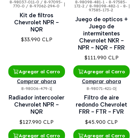
8-98037-011-0 / 8-97095-
8-98098-481-1 - 8-97585-
|
770-0 / 8-97062-294-0
172-2 / 8-98098-482-1 - 8-
|
97585-173-2
Kit de filtros
Juego de opticos +
Chevrolet NPR -
Juego de
NQR
intermitentes
$33.990 CLP
Chevrolet NKR -
NPR - NQR - FRR
$111.990 CLP
Agregar al Carro
Agregar al Carro
Comprar ahora
Comprar ahora
8-98006-479-1
|
8-98071-421-0
|
Radiador intercooler
Filtro de aire
Chevrolet NPR -
redondo Chevrolet
NQR
FRR - FTR - FVR
$127.990 CLP
$45.900 CLP
Agregar al Carro
Agregar al Carro