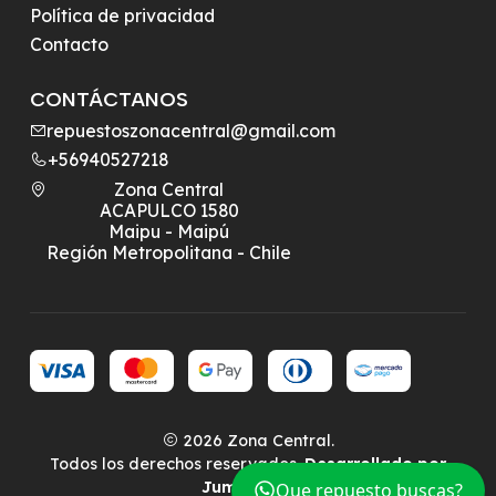
Política de privacidad
Contacto
CONTÁCTANOS
repuestoszonacentral@gmail.com
+56940527218
Zona Central
ACAPULCO 1580
Maipu - Maipú
Región Metropolitana - Chile
2026 Zona Central.
Todos los derechos reservados.
Desarrollado por
Jumpseller
.
Que repuesto buscas?