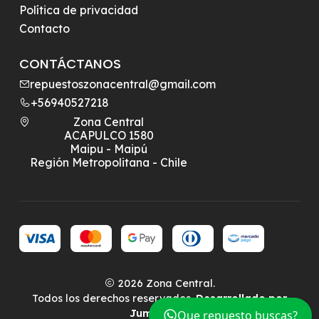
Política de privacidad
Contacto
CONTÁCTANOS
repuestoszonacentral@gmail.com
+56940527218
Zona Central
ACAPULCO 1580
Maipu - Maipú
Región Metropolitana - Chile
2026 Zona Central.
Todos los derechos reservados.
Desarrollado por
Jumpseller
.
Que repuesto buscas?