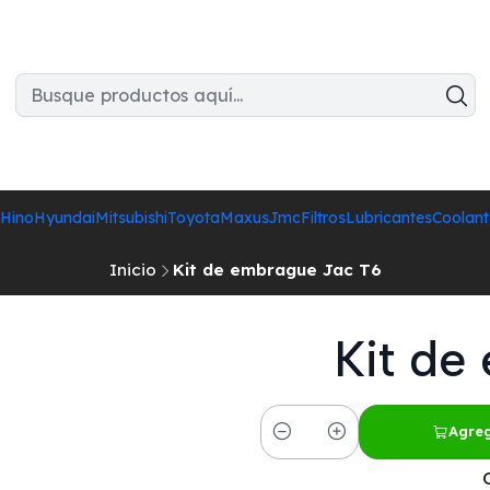
Hino
Hyundai
Mitsubishi
Toyota
Maxus
Jmc
Filtros
Lubricantes
Coolant
Inicio
Kit de embrague Jac T6
Kit de
Agreg
Cantidad