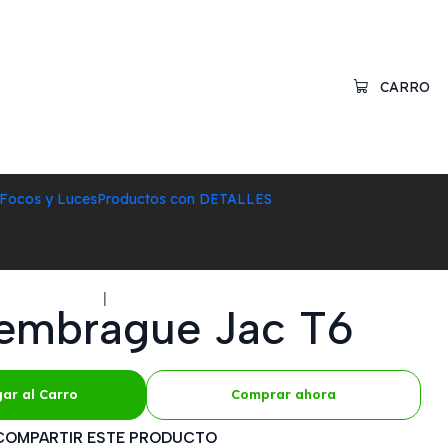
CARRO
Focos y Luces
Productos con DETALLES
|
 embrague Jac T6
ar al Carro
Comprar ahora
COMPARTIR ESTE PRODUCTO