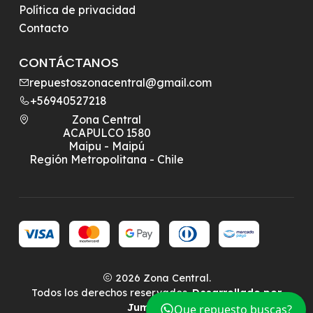
Política de privacidad
Contacto
CONTÁCTANOS
repuestoszonacentral@gmail.com
+56940527218
Zona Central
ACAPULCO 1580
Maipu - Maipú
Región Metropolitana - Chile
2026 Zona Central.
Todos los derechos reservados.
Desarrollado por
Jumpseller
.
Que repuesto buscas?