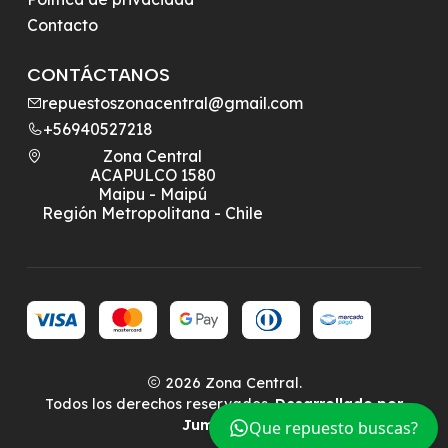
Contacto
CONTÁCTANOS
repuestoszonacentral@gmail.com
+56940527218
Zona Central
ACAPULCO 1580
Maipu - Maipú
Región Metropolitana - Chile
2026 Zona Central.
Todos los derechos reservados.
Desarrollado por
Jumpseller
.
Que repuesto buscas?