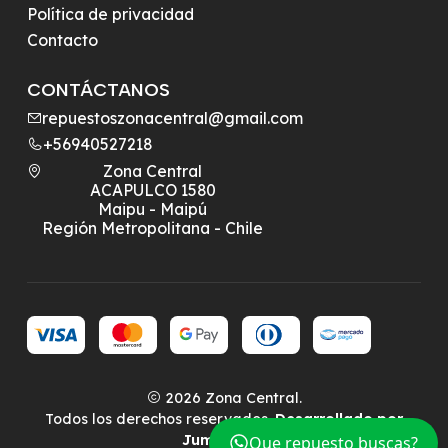
Política de privacidad
Contacto
CONTÁCTANOS
repuestoszonacentral@gmail.com
+56940527218
Zona Central
ACAPULCO 1580
Maipu - Maipú
Región Metropolitana - Chile
2026 Zona Central.
Todos los derechos reservados.
Desarrollado por
Jumpseller
.
Que repuesto buscas?