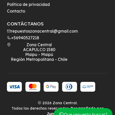
Política de privacidad
Contacto
CONTÁCTANOS
repuestoszonacentral@gmail.com
+56940527218
Zona Central
ACAPULCO 1580
Maipu - Maipú
Región Metropolitana - Chile
2026 Zona Central.
Todos los derechos reservados.
Desarrollado por
Jumpseller
.
Que repuesto buscas?