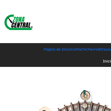
Pagina de Inicio
Contacto
Chevrolet
Isuzu
Inic