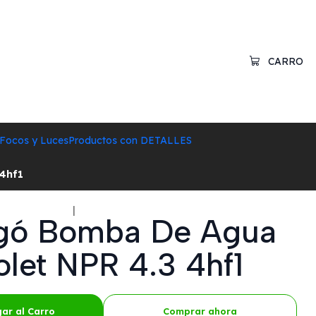
CARRO
Focos y Luces
Productos con DETALLES
4hf1
|
ugó Bomba De Agua
let NPR 4.3 4hf1
ar al Carro
Comprar ahora