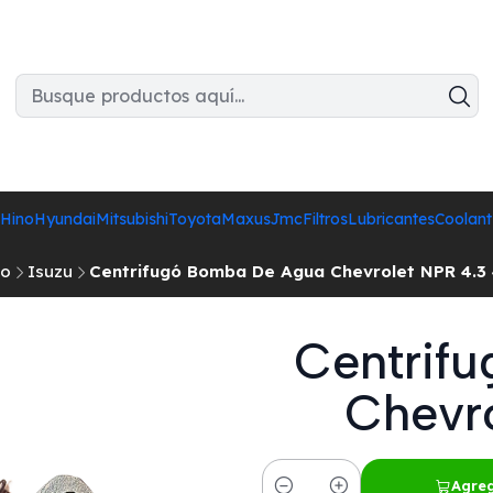
Hino
Hyundai
Mitsubishi
Toyota
Maxus
Jmc
Filtros
Lubricantes
Coolant
io
Isuzu
Centrifugó Bomba De Agua Chevrolet NPR 4.3 
Centrif
Chevro
Agreg